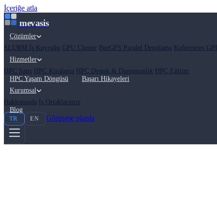
İçeriğe atla
mevasis
Çözümler
SLURM İş Kuyruğu
GPU Cluster
BeeGFS Paralel Depolama
Kubernetes GPU
Hizmetler
HPC Satış
HPC Kiralama
HPC Destek & Danışmanlık
HPC Eğitim
HPC Yaşam Döngüsü
Başarı Hikayeleri
Kurumsal
Hakkımızda
İş Ortaklarımız
Blog
Görüşme planla
TR
EN