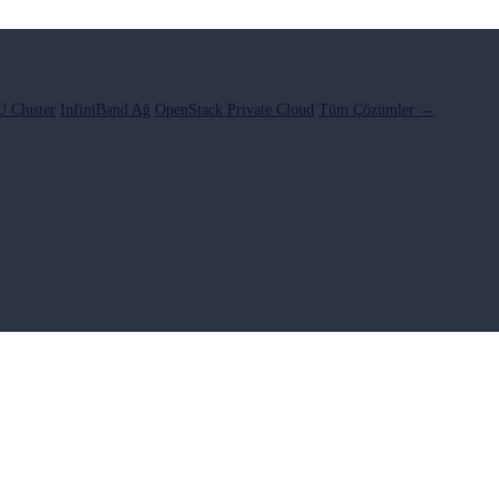
 Cluster
InfiniBand Ağ
OpenStack Private Cloud
Tüm Çözümler →