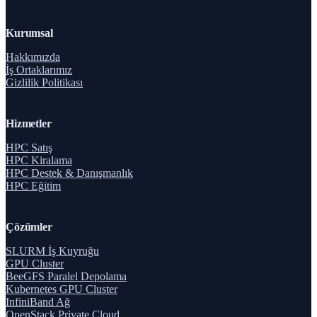
Kurumsal
Hakkımızda
İş Ortaklarımız
Gizlilik Politikası
Hizmetler
HPC Satış
HPC Kiralama
HPC Destek & Danışmanlık
HPC Eğitim
Çözümler
SLURM İş Kuyruğu
GPU Cluster
BeeGFS Paralel Depolama
Kubernetes GPU Cluster
InfiniBand Ağ
OpenStack Private Cloud