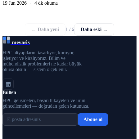
19 Jun 2026
·
4 dk okuma
← Daha yeni
1 / 6
Daha eski →
mevasis
HPC altyapılarını tasarlıyor, kuruyor,
işletiyor ve kiralıyoruz. Bilim ve
mühendislik problemleri ne kadar büyük
olursa olsun — sistem ölçeklenir.
Bülten
HPC gelişmeleri, başarı hikayeleri ve ürün
güncellemeleri — doğrudan gelen kutunuza.
Abone ol