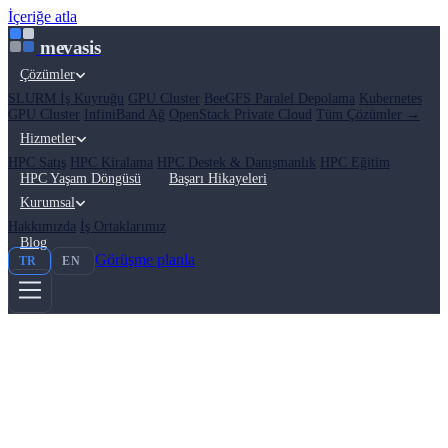
İçeriğe atla
mevasis
Çözümler
SLURM İş Kuyruğu
GPU Cluster
BeeGFS Paralel Depolama
Kubernetes
GPU Cluster
InfiniBand Ağ
OpenStack Private Cloud
Tüm Çözümler →
Hizmetler
HPC Satış
HPC Kiralama
HPC Destek & Danışmanlık
HPC Eğitim
HPC Yaşam Döngüsü
Başarı Hikayeleri
Kurumsal
Hakkımızda
İş Ortaklarımız
Blog
Görüşme planla
TR
EN