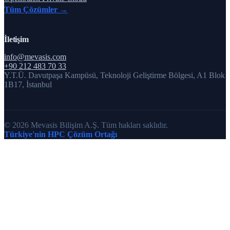
Tüm Çözümler →
İletişim
info@mevasis.com
+90 212 483 70 33
Y.T.Ü. Davutpaşa Kampüsü, Teknoloji Geliştirme Bölgesi, A1 Blok
1B17, İstanbul
© 2026 Mevasis Bilişim A.Ş. Tüm hakları saklıdır.
Türkiye'nin HPC Çözüm Ortağı