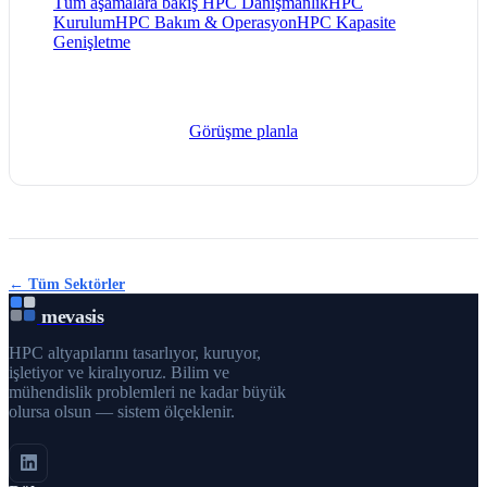
Tüm aşamalara bakış
HPC Danışmanlık
HPC
Kurulum
HPC Bakım & Operasyon
HPC Kapasite
Genişletme
Görüşme planla
← Tüm Sektörler
mevasis
HPC altyapılarını tasarlıyor, kuruyor,
işletiyor ve kiralıyoruz. Bilim ve
mühendislik problemleri ne kadar büyük
olursa olsun — sistem ölçeklenir.