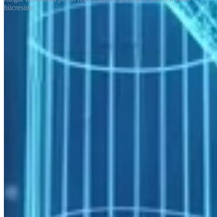
hücresine.
Enerji sektörü, fiziksel deneylerin pahalı ya da imkânsız olduğu
ölçekte sistemleri tasarlayan bir endüstridir: yüzlerce metre
yüksekliğindeki rüzgar türbinleri, kilometrelerce derinlikteki
rezervuarlar, nanometre ölçeğinde elektroliz membranları. Bu
sorunlara pratik yanıt verebilmek hesaplamalı yöntemler gerektirir;
hesaplamalı yöntemlerin ölçeği ise doğrudan HPC kapasitesiyle
sınırlıdır.
Türkiye’de YEKA (Yenilenebilir Enerji Kaynak Alanları)
kapsamındaki rüzgar ve güneş projeleri, ulusal üretim ve kurulu güç
hedefleri doğrultusunda büyümeye devam etmektedir. BOTAŞ ve
EÜAŞ gibi kamu kuruluşlarının yatırım kararlarından bağımsız
araştırma kurumlarının temel çalışmalarına kadar, enerji sektörünün
hesaplama ihtiyacı giderek daha belirgin bir altyapı ihtiyacına
dönüşmektedir.
Ana İş Yükleri
CFD ve Akış Simülasyonu Araçları
Tipik