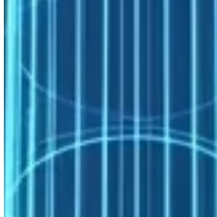
Nükleer Araştırma: Nötronik Hesaplama
Araştırma reaktörü tasarımı ve nükleer yakıt döngüsü analizleri için
kullanılan Monte Carlo nötronik kodları (MCNP, OpenMC,
Serpent), istatistiksel kesinliği artırmak için olağanüstü örnekleme
kapasitesine ihtiyaç duyar. Bu iş yükleri, bağımsız paralel
simülasyonlar olarak yüzlerce çekirdeğe mükemmel biçimde
dağıtılır. Türkiye Nükleer Araştırma Enstitüsü (TENMAK-TAEK)
gibi kurumların bu ihtiyacı için yerli on-premise altyapı tercih edilen
çözümdür.
Tipik HPC Yapılandırması
Login / Pre-Post-Processing Nodes (2×)

├── CPU Compute Nodes (16–64 adet)

│   └── 2× AMD EPYC 9654 (96 çekirdek/node)

│       512 GB DDR5 ECC RAM

│       — Rezervuar simülasyonu, rüzgar türbini RANS, n
├── High-Memory Nodes (2–4 adet)

│   └── 2× AMD EPYC 9654

│       1–2 TB DDR5 ECC RAM

│       — TOUGH2 büyük jeotermal modeller, tam dalga fo
├── GPU Nodes (opsiyonel, 4–8 adet)
