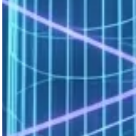
hesaplama ihtiyacı doğurur. FWI iş yükleri GPU ivmesinden önemli
ölçüde yararlanır; 4–8 adet NVIDIA H100 içeren GPU node’ları bu
iş yüklerinde en yüksek fiyat/performans oranını sağlar.
CO₂ jeolojilik depolama projeleri ve jeotermal enerji uygulamaları
için TOUGH2 ve türevleri (TOUGH+, TOUGHREACT), çok
fazlı, çok bileşenli akış ve ısı transferini gözenekli ortamlarda simüle
eder. Bu iş yükleri CPU yoğunludur ve yüksek RAM
gereksinimleriyle birlikte gelir (node başına 256–512 GB).
Güneş Enerjisi: Panel Termal Analizi ve Sistem
Optimizasyonu
Fotovoltaik panel performansı sıcaklıkla önemli ölçüde değişir: her
1°C artış, verimde yaklaşık %0,4–0,5 düşüşe karşılık gelir. Panel
arkası soğutma tasarımı (aktif soğutma, hava kanalı geometrisi) ve
tam saha ısı dağılım analizi, ANSYS Fluent veya STAR-CCM+ ile
gerçekleştirilen CHT simülasyonları gerektirir.
İnverter soğutma tasarımı güç yoğunluğunun artmasıyla birlikte
kritikleşmektedir. Modül düzeyinde elektrotermal simülasyonlar ve
soğutma plakası akış optimizasyonu, otomotiv batarya termal
yönetimiyle benzer iş yükü profili taşır.
Büyük ölçekli güneş çiftliklerinin enerji verimi tahminleri için