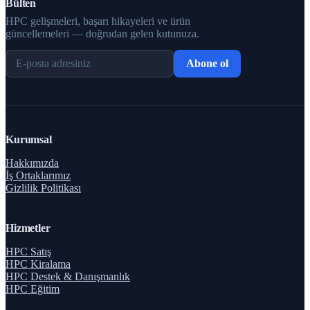
Bülten
HPC gelişmeleri, başarı hikayeleri ve ürün
güncellemeleri — doğrudan gelen kutunuza.
Abone ol
Kurumsal
Hakkımızda
İş Ortaklarımız
Gizlilik Politikası
Hizmetler
HPC Satış
HPC Kiralama
HPC Destek & Danışmanlık
HPC Eğitim