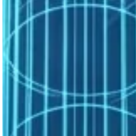
ve yedekleme stratejisi
GPU node tasarımı
: Sismik işleme ve fuel cell CFD için
NVIDIA H100 / L40S tabanlı GPU cluster tasarımı
HPC Kiralama
: YEKA proje teklifleri, fizibilite çalışmaları
veya mevsimsel rüzgar ölçüm kampanyalarına yönelik kısa
vadeli hesaplama kapasitesi
HPC Danışmanlık
: Mevcut altyapıda performans analizi,
yazılım güncelleme desteği ve yeni iş yükü entegrasyonu
Sıkça Sorulan Sorular
Rüzgar çiftliği yerleşim optimizasyonu için kaç CFD çalıştırması
gerekir?
Yerleşim optimizasyonu genellikle gradyan tabanlı veya
evrimsel algoritmalarla yürütülür ve her iterasyonda çiftlik ölçeğinde
bir CFD değerlendirmesi gerekir. 50–200 türbinlik bir çiftlik için
100–500 simülasyon kapsayan optimizasyon döngüleri yaygındır.
Hesaplama verimliliği için daha hızlı Gauss uyku modelleri (Fuga,
PyWake) ile yüksek doğruluklu CFD arasındaki hibrit yaklaşım
önerilir.
Eclipse rezervuar simülasyonu InfiniBand gerektiriyor mu?
Eclipse ve CMG, MPI tabanlı paralel çözümler sunar; ancak
hesaplama alanı sıkı senkronizasyon gerektiren CFD iş yükleri kadar
ağ yoğun değildir. Orta ölçekli rezervuar modellerinde (1–10 milyon