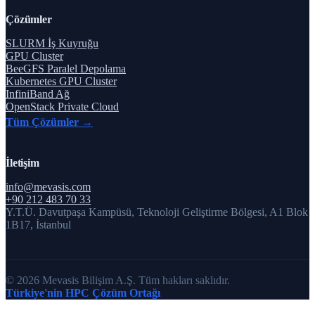
Çözümler
SLURM İş Kuyruğu
GPU Cluster
BeeGFS Paralel Depolama
Kubernetes GPU Cluster
InfiniBand Ağ
OpenStack Private Cloud
Tüm Çözümler →
İletişim
info@mevasis.com
+90 212 483 70 33
Y.T.Ü. Davutpaşa Kampüsü, Teknoloji Geliştirme Bölgesi, A1 Blok
1B17, İstanbul
© 2026 Mevasis Bilişim A.Ş. Tüm hakları saklıdır.
Türkiye'nin HPC Çözüm Ortağı