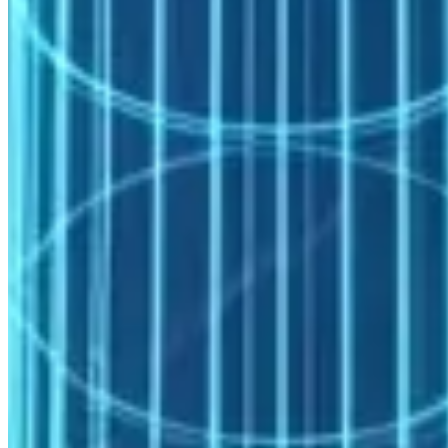
│   └── 2× Intel Xeon + 4× NVIDIA H100 SXM5 veya L40S

│       — Sismik RTM/FWI, ANSYS Fluent GPU solver, Open
└── Depolama

    └── Paralel Dosya Sistemi: BeeGFS veya Lustre

        NVMe Scratch: 100–200 TB, 8+ GB/s bant genişliğ
        Sismik/Rezervuar Arşiv: Object storage (S3 uyum
Ağ: InfiniBand HDR200 (200 Gb/s), fat-tree topoloji

İşletim Sistemi: Rocky Linux 8/9

Mevasis Enerji HPC Hizmetleri
Mevasis, enerji sektörünün farklılaşmış hesaplama ihtiyaçlarına
yönelik uçtan uca çözümler sunar:
İş yükü analizi ve boyutlandırma
: Rüzgar türbini
CFD’sinden rezervuar simülasyonuna kadar farklı iş
yüklerinin profili çıkarılarak doğru donanım konfigürasyonu
belirlenir
OpenFOAM ve OpenFAST kurulum ve optimizasyonu
:
Kaynak koddan derleme, MPI ölçekleme testi ve iş akışı
otomasyonu
Rezervuar yazılımı altyapısı
: Eclipse ve CMG için lisans
sunucusu entegrasyonu, paralel dosya sistemi yapılandırması