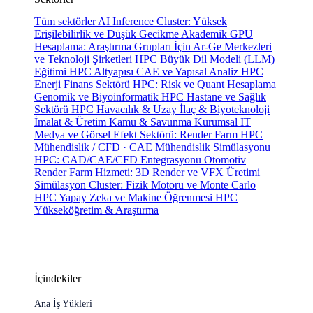
Tüm sektörler
AI Inference Cluster: Yüksek
Erişilebilirlik ve Düşük Gecikme
Akademik GPU
Hesaplama: Araştırma Grupları İçin
Ar-Ge Merkezleri
ve Teknoloji Şirketleri HPC
Büyük Dil Modeli (LLM)
Eğitimi HPC Altyapısı
CAE ve Yapısal Analiz HPC
Enerji
Finans Sektörü HPC: Risk ve Quant Hesaplama
Genomik ve Biyoinformatik HPC
Hastane ve Sağlık
Sektörü HPC
Havacılık & Uzay
İlaç & Biyoteknoloji
İmalat & Üretim
Kamu & Savunma
Kurumsal IT
Medya ve Görsel Efekt Sektörü: Render Farm HPC
Mühendislik / CFD · CAE
Mühendislik Simülasyonu
HPC: CAD/CAE/CFD Entegrasyonu
Otomotiv
Render Farm Hizmeti: 3D Render ve VFX Üretimi
Simülasyon Cluster: Fizik Motoru ve Monte Carlo
HPC
Yapay Zeka ve Makine Öğrenmesi HPC
Yükseköğretim & Araştırma
İçindekiler
Ana İş Yükleri