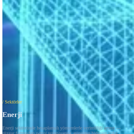
/ Sektörler
Enerji
Enerji sektöründe hesaplamalı yöntemlerle verimliliği artırın —
rüzgar farmından petrol rezervuarına, güneşten hidrojen yakıt