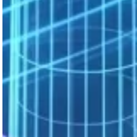
OpenFAST (NREL), türbin aerodinamiğini yapısal dinamik ile
birleştiren açık kaynaklı aeroelastik bir çözücüdür. Monte Carlo
bozulma analizleri ve ömür tahmini çalışmaları için yüzlerce
bağımsız simülasyon paralel olarak yürütülür; SLURM tabanlı job
array yönetimi bu iş akışını verimli kılar.
Pratik örnek (5 MW sınıfı türbin, tam rotor URANS):
30 milyon hücre, 3 bıçak, dönen referans çerçevesi
64 çekirdek: ~18 saat
256 çekirdek: ~5 saat
InfiniBand HDR olmadan (Ethernet): %35–50 performans
kaybı
Petrol & Gaz: Rezervuar Simülasyonu ve Sismik
İşleme
Rezervuar simülasyonu, milyonlarca grid bloğundan oluşan kaya ve
akışkan modellerinde çok fazlı akış denklemlerini çözer. Eclipse ve
CMG, sektörün standart araçlarıdır; büyük ve karmaşık rezervuarlar
için 64–512 çekirdeklik hesaplama kapasitesi günlerce süren çalışma
döngülerini saatlere indirir.
Sismik veri işleme, özellikle tam dalga formu inversiyon (FWI) ve
ters zaman göçü (RTM) algoritmalarıyla birlikte olağanüstü bir