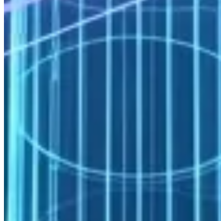
parçacık izleme (ray tracing) ve atmosferik radyasyon modelleri
kullanılır. Bu hesaplamalar genellikle mevsimsel ve saatsel iklim veri
setleriyle birleştirildiğinde istatistiksel örnekleme yöntemleri
gerektirir — doğrudan job array tabanlı paralel yaklaşımla çözülür.
Hidrojen: Yakıt Hücresi ve Elektrolizer Simülasyonu
Yeşil hidrojen, Türkiye’nin uzun vadeli enerji dönüşüm hedefleri
içindeki stratejik bileşenlerden biridir. Hem PEM (Proton Exchange
Membrane) yakıt hücreleri hem de elektrolizer tasarımı, hesaplamalı
yöntemlerden doğrudan yararlanabilecek açık mühendislik
problemleri içerir.
Yakıt hücresi akış alanı (flow field) simülasyonları, kanalların gaz
dağılımını ve membran üzerindeki nem-ısı-reaksiyon dengelerini
modellemek için CFD araçları kullanır. OpenFOAM’ın
elektrokimyasal modülleri ve ANSYS Fluent’in fuel cell modeli bu
amaç için özelleşmiş çözücüler sunar.
Elektrolizer optimizasyonunda ise elektrot yüzey geometrisi,
kabarcık dinamiği ve membran geçirgenliği birlikte incelenir. Bu çok
fizikli simülasyonlar (CFD + elektrokimya + ısı transferi) zaman
adımı kısıtlamaları nedeniyle yavaş yakınsama eğilimi gösterir; 32–
128 çekirdekte haftalarca süren parametrik çalışmalar için otomatik
iş kuyruğu yönetimi zorunludur.