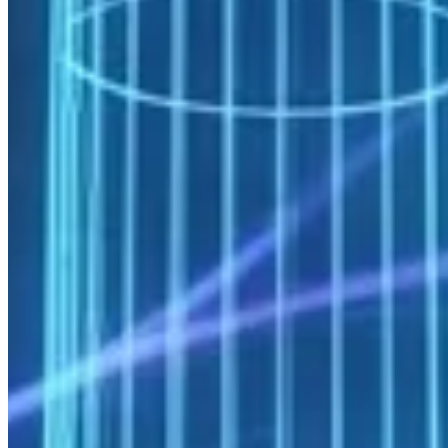
Paralel
GPU
Yazılım
Uygulama Alanı
Çekirdek
Ölçekleme
Desteği
Sayısı
Rüzgar türbini CFD,
OpenFOAM
Mükemmel
Sınırlı
32–1.024
yakıt hücresi akış alanı
Türbin CFD, güneş
Evet
ANSYS
panel termal,
Mükemmel
(GPU
64–2.048
Fluent
elektrolizer
solver)
Rüzgar çiftliği akış,
STAR-
offshore yapı
Çok iyi
Evet
64–1.024
CCM+
hidrodinamiği
OpenFAST
Rüzgar türbini
İyi
Hayır
8–128
(NREL)
aeroelastik analizi
Rezervuar ve Sismik Yazılımlar
Yazılım
Uygulama Alanı
Ölçek
Petrol & gaz rezervuar
64–512
Eclipse (SLB)
simülasyonu
çekirdek
CMG (Reservoir
Isı transferli rezervuar,
32–256
Simulation Group)
SAGD
çekirdek
Jeotermal, CO₂ depolama,
16–128
TOUGH2 / TOUGH+
çok fazlı akış
çekirdek