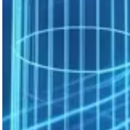
16–64
SeisWare / Petrel
Sismik yorum ve modelleme
çekirdek
Sektörel Uygulama Alanları
Rüzgar Enerjisi: Türbin ve Rüzgar Çiftliği
Simülasyonu
Bir rüzgar türbininin rotor aerodinamiği, görünür basitliğinin
ötesinde hesaplama derinliği gerektirir. Bıçak ucu girdabı, düşük
frekanslı türbülans ile etkileşimi ve atmosferik sınır tabakası koşulları
karmaşık bir akış ortamı oluşturur. Yüksek doğruluklu LES tabanlı
rotor simülasyonu 256–1.024 çekirdekte 24–72 saat sürebilir. Daha
geniş kapsamlı parametrik çalışmalar için RANS tabanlı URANS
hesapları 32–128 çekirdekte saatler içinde tamamlanabilir.
Rüzgar çiftliği ölçeğinde ise türbin-türbin etkileşimi (wake etkisi)
yerleşim optimizasyonunun temel problemidir. Çiftlik içindeki
türbinlerin birbirinin izinde kalması kapasite faktörünü %10–30
arasında düşürebilir. Bu etkinin doğru modellenmesi için tüm çiftlik
alanını kapsayan akış simülasyonları gerekir; bu ölçekte hesaplama
alanları yüzlerce milyon hücreye ulaşabilir.