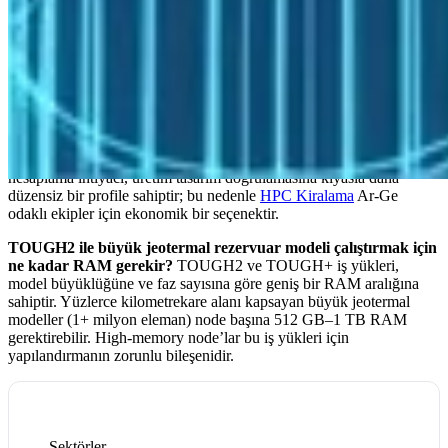
grid bloğu) yüksek hızlı Ethernet yeterli olabilir. Daha büyük
modeller ve yapısal gradyan ağı gerektiren iş yükleri InfiniBand’dan
yararlanır.
Yeşil hidrojen projeleri için hangi simülasyon adımlarında HPC
gerekli?
Elektrolizer akış alanı ve membran tasarımı için CFD
(OpenFOAM, Fluent), bileşen optimizasyonu için parametrik sweep
çalışmaları ve sistem ölçeğinde termal-elektriki modeller HPC
gerektiren temel adımlardır. Araştırma ve geliştirme aşamasında
hesaplama ihtiyacı, üretim tasarım doğrulamasına kıyasla daha
düzensiz bir profile sahiptir; bu nedenle
HPC Kiralama
Ar-Ge
odaklı ekipler için ekonomik bir seçenektir.
TOUGH2 ile büyük jeotermal rezervuar modeli çalıştırmak için
ne kadar RAM gerekir?
TOUGH2 ve TOUGH+ iş yükleri,
model büyüklüğüne ve faz sayısına göre geniş bir RAM aralığına
sahiptir. Yüzlerce kilometrekare alanı kapsayan büyük jeotermal
modeller (1+ milyon eleman) node başına 512 GB–1 TB RAM
gerektirebilir. High-memory node’lar bu iş yükleri için
yapılandırmanın zorunlu bileşenidir.
Sektörler