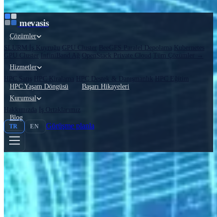
İçeriğe atla
mevasis
Çözümler
SLURM İş Kuyruğu
GPU Cluster
BeeGFS Paralel Depolama
Kubernetes
GPU Cluster
InfiniBand Ağ
OpenStack Private Cloud
Tüm Çözümler →
Hizmetler
HPC Satış
HPC Kiralama
HPC Destek & Danışmanlık
HPC Eğitim
HPC Yaşam Döngüsü
Başarı Hikayeleri
Kurumsal
Hakkımızda
İş Ortaklarımız
Blog
Görüşme planla
TR
EN