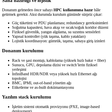
Saha hazırlığı ve lojistik
Donanım gelmeden önce sahayı
HPC kullanımına hazır
hâle
getirmek gerekir. Aksi durumda kurulum gününde sürpriz çıkar:
Güç tüketimi ve PDU planlaması; redundancy gereksinimleri
Soğutma kapasitesi, hava akışı ve sıcak/soğuk koridor düzeni
Fiziksel güvenlik, yangın algılama, su sızıntısı sensörleri
Yapısal kontroller (yük taşıma, kablo yatakları)
Lojistik koordinasyon: gümrük, taşıma, sahaya giriş izinleri
Donanım kurulumu
Rack ve şasi montajı, kablolama (yüksek hızlı bakır + fiber)
Sunucu, GPU, depolama dizisi ve switch’lerin fiziksel
yerleşimi
InfiniBand HDR/NDR veya yüksek hızlı Ethernet ağı
topolojisi
BMC, IPMI, out-of-band yönetim ağı
Etiketleme ve as-built dokümantasyonu
Yazılım stack kurulumu
İşletim sistemi otomatik provizyonu (PXE, image-based
deployment)