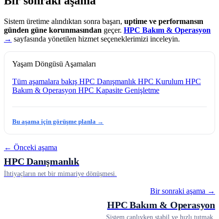
Bir sonraki aşama
Sistem üretime alındıktan sonra başarı,
uptime ve performansın
günden güne korunmasından
geçer.
HPC Bakım & Operasyon
→
sayfasında yönetilen hizmet seçeneklerimizi inceleyin.
Yaşam Döngüsü Aşamaları
Tüm aşamalara bakış
HPC Danışmanlık
HPC Kurulum
HPC
Bakım & Operasyon
HPC Kapasite Genişletme
Bu aşama için görüşme planla →
← Önceki aşama
HPC Danışmanlık
İhtiyaçların net bir mimariye dönüşmesi.
Bir sonraki aşama →
HPC Bakım & Operasyon
Sistem canlıyken stabil ve hızlı tutmak.