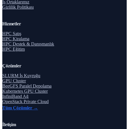
İş Ortaklarımız
Gizlilik Politikası
Hizmetler
HPC Satış
HPC Kiralama
HPC Destek & Danışmanlık
HPC Eğitim
Çözümler
SLURM İş Kuyruğu
GPU Cluster
BeeGFS Paralel Depolama
Kubernetes GPU Cluster
InfiniBand Ağ
OpenStack Private Cloud
Tüm Çözümler →
İletişim