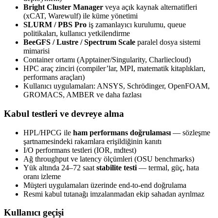
Bright Cluster Manager
veya açık kaynak alternatifleri
(xCAT, Warewulf) ile küme yönetimi
SLURM / PBS Pro
iş zamanlayıcı kurulumu, queue
politikaları, kullanıcı yetkilendirme
BeeGFS / Lustre / Spectrum Scale
paralel dosya sistemi
mimarisi
Container ortamı (Apptainer/Singularity, Charliecloud)
HPC araç zinciri (compiler’lar, MPI, matematik kitaplıkları,
performans araçları)
Kullanıcı uygulamaları: ANSYS, Schrödinger, OpenFOAM,
GROMACS, AMBER ve daha fazlası
Kabul testleri ve devreye alma
HPL/HPCG ile
ham performans doğrulaması
— sözleşme
şartnamesindeki rakamlara erişildiğinin kanıtı
I/O performans testleri (IOR, mdtest)
Ağ throughput ve latency ölçümleri (OSU benchmarks)
Yük altında 24–72 saat
stabilite testi
— termal, güç, hata
oranı izleme
Müşteri uygulamaları üzerinde end-to-end doğrulama
Resmi kabul tutanağı imzalanmadan ekip sahadan ayrılmaz
Kullanıcı geçişi