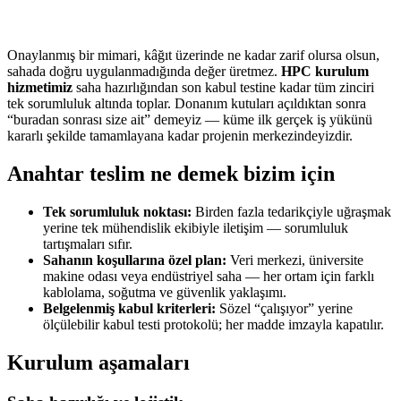
Onaylanmış bir mimari, kâğıt üzerinde ne kadar zarif olursa olsun,
sahada doğru uygulanmadığında değer üretmez.
HPC kurulum
hizmetimiz
saha hazırlığından son kabul testine kadar tüm zinciri
tek sorumluluk altında toplar. Donanım kutuları açıldıktan sonra
“buradan sonrası size ait” demeyiz — küme ilk gerçek iş yükünü
kararlı şekilde tamamlayana kadar projenin merkezindeyizdir.
Anahtar teslim ne demek bizim için
Tek sorumluluk noktası:
Birden fazla tedarikçiyle uğraşmak
yerine tek mühendislik ekibiyle iletişim — sorumluluk
tartışmaları sıfır.
Sahanın koşullarına özel plan:
Veri merkezi, üniversite
makine odası veya endüstriyel saha — her ortam için farklı
kablolama, soğutma ve güvenlik yaklaşımı.
Belgelenmiş kabul kriterleri:
Sözel “çalışıyor” yerine
ölçülebilir kabul testi protokolü; her madde imzayla kapatılır.
Kurulum aşamaları