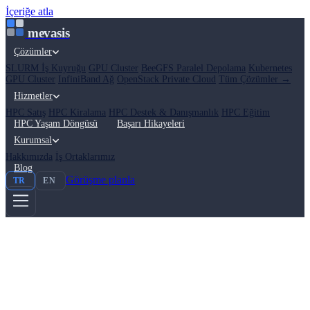
İçeriğe atla
mevasis
Çözümler
SLURM İş Kuyruğu
GPU Cluster
BeeGFS Paralel Depolama
Kubernetes
GPU Cluster
InfiniBand Ağ
OpenStack Private Cloud
Tüm Çözümler →
Hizmetler
HPC Satış
HPC Kiralama
HPC Destek & Danışmanlık
HPC Eğitim
HPC Yaşam Döngüsü
Başarı Hikayeleri
Kurumsal
Hakkımızda
İş Ortaklarımız
Blog
Görüşme planla
TR
EN