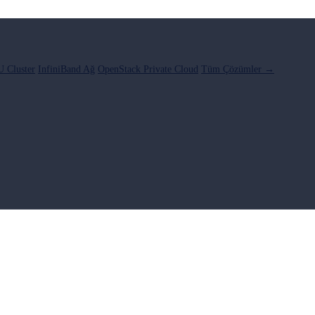
 Cluster
InfiniBand Ağ
OpenStack Private Cloud
Tüm Çözümler →