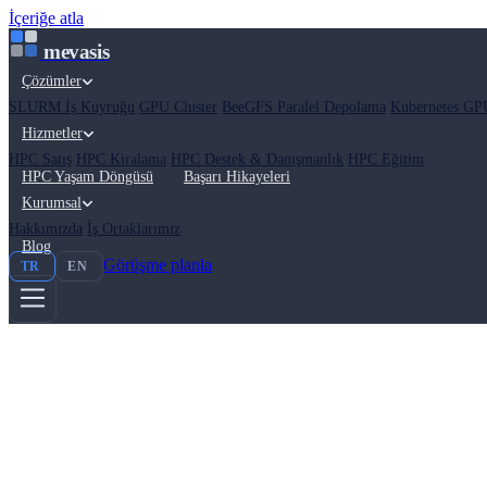
İçeriğe atla
mevasis
Çözümler
SLURM İş Kuyruğu
GPU Cluster
BeeGFS Paralel Depolama
Kubernetes GPU
Hizmetler
HPC Satış
HPC Kiralama
HPC Destek & Danışmanlık
HPC Eğitim
HPC Yaşam Döngüsü
Başarı Hikayeleri
Kurumsal
Hakkımızda
İş Ortaklarımız
Blog
Görüşme planla
TR
EN